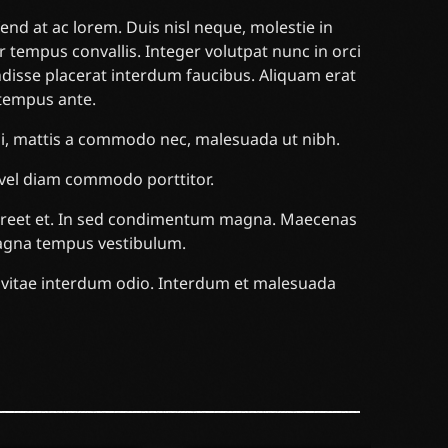
nd at ac lorem. Duis nisl neque, molestie in
r tempus convallis. Integer volutpat nunc in orci
endisse placerat interdum faucibus. Aliquam erat
 tempus ante.
 mi, mattis a commodo nec, malesuada ut nibh.
 vel diam commodo porttitor.
laoreet et. In sed condimentum magna. Maecenas
magna tempus vestibulum.
, vitae interdum odio. Interdum et malesuada