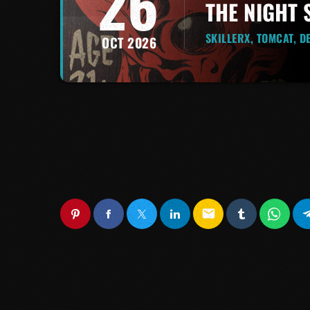
26
THE NIGHT
SKILLERX, TOMCAT, D
OCT 2026
email