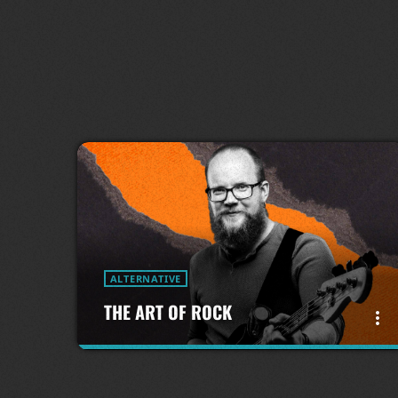
ALTERNATIVE
THE ART OF ROCK
more_vert
close
THE ART OF ROCK