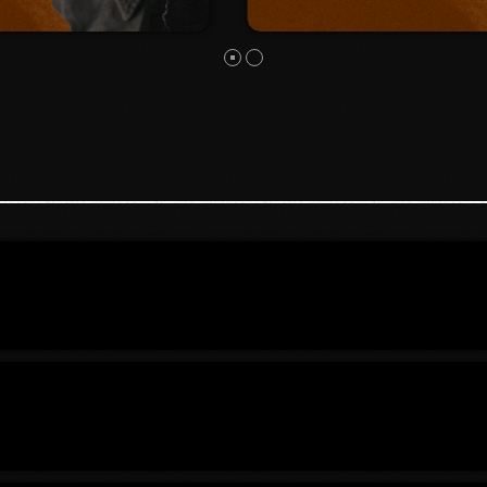
Fusce sed sapien mauris. Phasellus a
convallis nisl, ut convallis metus. Sed
lobortis convallis diam, vel fermentum sem
euismod ut. Vivamus ut nunc ac mi
faucibus mattis sit amet condimentum.