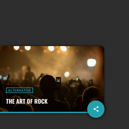
ALTERNATIVE
THE ART OF ROCK
more_vert
share
email
close
THE ART OF ROCK