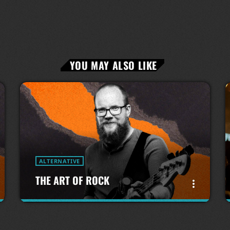
YOU MAY ALSO LIKE
ALTERNATIVE
THE ART OF ROCK
more_vert
close
THE ART OF ROCK