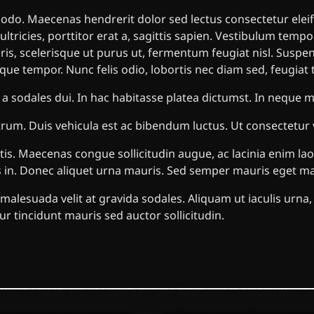
do. Maecenas hendrerit dolor sed lectus consectetur eleife
ltricies, porttitor erat a, sagittis sapien. Vestibulum tempo
uris, scelerisque ut purus ut, fermentum feugiat nisl. Susp
sque tempor. Nunc felis odio, lobortis nec diam sed, feugiat
 a sodales dui. In hac habitasse platea dictumst. In neque
utrum. Duis vehicula est ac bibendum luctus. Ut consectetur
tis. Maecenas congue sollicitudin augue, ac lacinia enim 
is in. Donec aliquet urna mauris. Sed semper mauris eget 
malesuada velit at gravida sodales. Aliquam ut iaculis urna
r tincidunt mauris sed auctor sollicitudin.