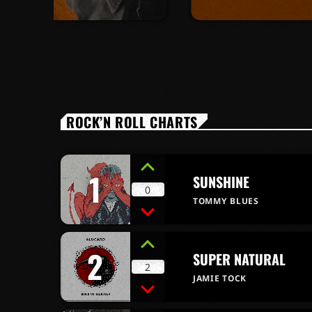
ra.
Lorem ipsum dolor sit amet, consectetur
sem
adipiscing elit. Cras justo ante, convallis
que
non eleifend sed, varius nec nulla.
lus
Maecenas auctor ultrices pretium.
ROCK’N ROLL CHARTS
1
SUNSHINE
0
TOMMY BLUES
2
SUPER NATURAL
2
JAMIE TOCK