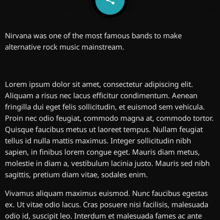
11
Nirvana was one of the most famous bands to make
alternative rock music mainstream.
Lorem ipsum dolor sit amet, consectetur adipiscing elit.
Aliquam a risus nec lacus efficitur condimentum. Aenean
fringilla dui eget felis sollicitudin, et euismod sem vehicula.
Proin nec odio feugiat, commodo magna at, commodo tortor.
Quisque faucibus metus ut laoreet tempus. Nullam feugiat
tellus id nulla mattis maximus. Integer sollicitudin nibh
sapien, in finibus lorem congue eget. Mauris diam metus,
molestie in diam a, vestibulum lacinia justo. Mauris sed nibh
sagittis, pretium diam vitae, sodales enim.
Vivamus aliquam maximus euismod. Nunc faucibus egestas
ex. Ut vitae odio lacus. Cras posuere nisi facilisis, malesuada
odio id, suscipit leo. Interdum et malesuada fames ac ante