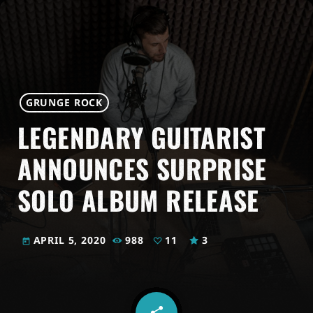
GRUNGE ROCK
LEGENDARY GUITARIST
ANNOUNCES SURPRISE
SOLO ALBUM RELEASE
APRIL 5, 2020
988
11
3
today
share
email